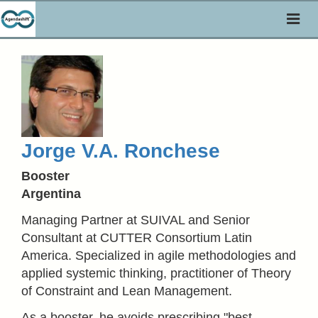
Toggl
naviga
Jorge V.A. Ronchese
Booster
Argentina
Managing Partner at SUIVAL and Senior
Consultant at CUTTER Consortium Latin
America. Specialized in agile methodologies and
applied systemic thinking, practitioner of Theory
of Constraint and Lean Management.
As a booster, he avoids prescribing "best